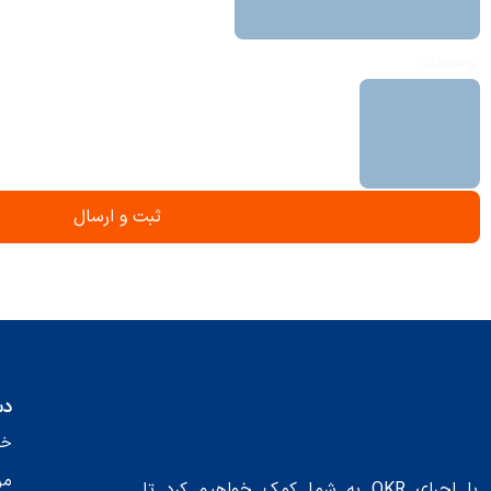
توضیحات
دس
خانه 
مر
با اجرای OKR به شما کمک خواهیم کرد تا