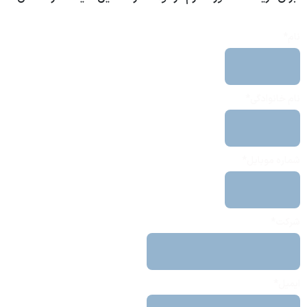
نام*
نام خانوادگی*
شماره موبایل*
شرکت*
ایمیل*