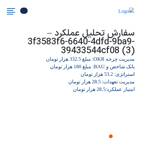
سفارش تحلیل عملکرد –
3f3583f6-6640-4dfd-9ba9-
39433544cf08 (3)
مدیریت چرخه OKR: مبلغ 332.5 هزار تومان
بانک شاخص و BAU: مبلغ 180 هزار تومان
استراتژی: 53.2 هزار تومان
مدیریت تعهدات: 28.5 هزار تومان
امتیاز عملکرد:28.5 هزار تومان
درخواست دمو نرم افزار