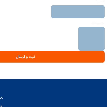
ایمیل*
توضیحات
دس
خانه 