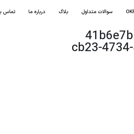
سوالات متداول
بلاگ
درباره ما
تماس با
 تحلیل عملکرد – 41b6e7b5-
cb23-4734-
ر