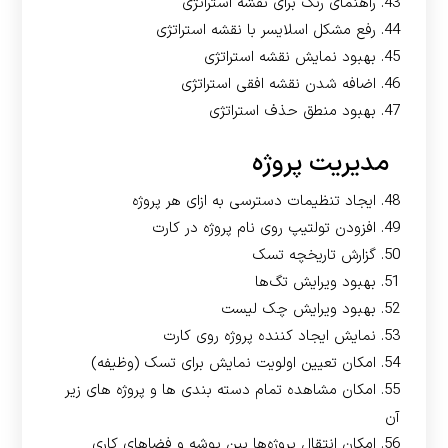
43. راهنمای رنگ برای نقشه استراتژی
44. رفع مشکل اسلایسر با نقشه استراتژی
45. بهبود نمایش نقشه استراتژی
46. اضافه شدن نقشه افقی استراتژی
47. بهبود منطق حذف استراتژی
مدیریت پروژه
48. ایجاد تنظیمات دسترسی به ازای هر پروژه
49. افزودن تولتیپ روی نام پروژه در کارت
50. گزارش تاریخچه تسک
51. بهبود ویرایش تگ‌ها
52. بهبود ویرایش چک لیست
53. نمایش ایجاد کننده پروژه روی کارت
54. امکان تعیین اولویت نمایش برای تسک (وظیفه)
55. امکان مشاهده تمام دسته بندی ها و پروژه های زیر
آن
56. امکان انتقال پروژه‌ها بین پوشه و فضاهای کاری