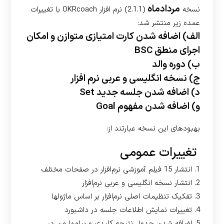
مردادماه
نسخه
(2.1.1) نرم افزار OKRcoach با تغییرات
عمده زیر منتشر شد:
الف) اضافه شدن کارت امتیازی متوازن و امکان
اجرای منطق BSC
ب) دوره والد
ج) نسخه انگلیسی و عربی نرم افزار
د) اضافه شدن جلسه جدید Set
و) اضافه شدن مفهوم Goal
بهبودهای این نسخه عبارتند از:
تغییرات عمومی
1. انتشار 15 فیلم آموزشی نر‌م‌افزار در صفحات مختلف
2. انتشار نسخه انگلیسی و عربی نرم‌افزار
3. تفکیک تنظیمات اصلی نرم‌افزار بر اساس ماژولها
4. تغییرات نمایش اطلاعات جلسه در داشبورد
5. اضافه شدن جدول نتیجه کلیدی و پیامها من در