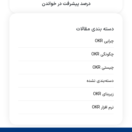
درصد پیشرفت در خواندن
دسته بندی مقالات
چرایی OKR
چگونگی OKR
چیستی OKR
دسته‌بندی نشده
زیربنای OKR
نرم افزار OKR