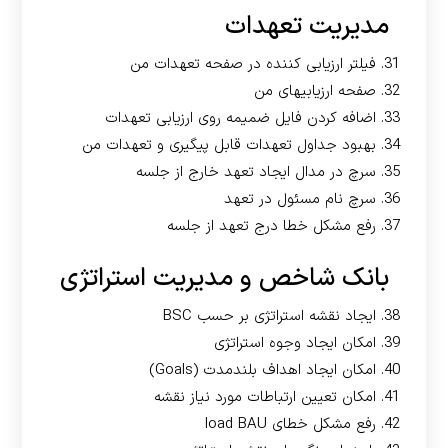
مدیریت تعهدات
31. فیلتر ارزیابی کننده در صفحه تعهدات من
32. صفحه ارزیابیهای من
33. اضافه کردن فایل ضمیمه روی ارزیابی تعهدات
34. بهبود جداول تعهدات قابل پیگیری و تعهدات من
35. سرچ در مدال ایجاد تعهد خارج از جلسه
36. سرچ نام مسئول در تعهد
37. رفع مشکل خطا درج تعهد از جلسه
بانک شاخص و مدیریت استراتژی
38. ایجاد نقشه استراتژی بر حسب BSC
39. امکان ایجاد وجوه استراتژی
40. امکان ایجاد اهداف بلندمدت (Goals)
41. امکان تعیین ارتباطات مورد نیاز نقشه
42. رفع مشکل خطای load BAU