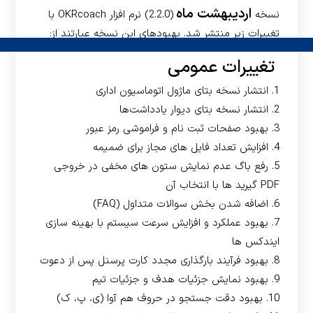
اردیبهشت
ماه
نسخه
(2.2.0) نرم افزار OKRcoach با
تغییرات زیر منتشر شد.
بهبودهای این نسخه عبارتند از:
تغییرات عمومی
1. انتشار نسخه بتای ماژول اتوماسیون اداری
2. انتشار نسخه بتای دیوار یادداشت‌ها
3. بهبود صفحات ثبت نام و فراموشی رمز عبور
4. افزایش تعداد فایل های مجاز برای ضمیمه
5. رفع باگ عدم نمایش ستون های مخفی در خروجی
PDF گیرید ها با انتخاب آن
6. اضافه شدن بخش سوالات متداول (FAQ)
7. بهبود عملکرد و افزایش سرعت سیستم با بهینه سازی
ایندکس ها
8. بهبود فرآیند بارگذاری مجدد کارت پرسنل پس از دعوت
9. بهبود نمایش جزئیات هدف و جزئیات تیم
10. بهبود دقت جستجو در حروف هم آوا (ی، پ، ک)