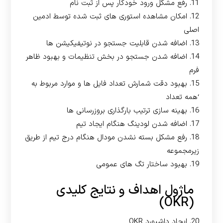
11. رفع مشکل ورود خودکار پس از ثبت نام
12. امکان مشاهده استوری های ثبت شده توسط ادمین
اصلی
13. اضافه شدن قابلیت جستجو در نوتیفیکیشن ها
14. اضافه شدن جستجو در بخش تنظیمات و بهبود ظاهر
فرم
15. بهبود دقت شمارش تعداد فایل ها و موارد مربوط به
‘همه تعداد
16. بهینه سازی ترتیب بارگذاری بروزرسانی ها
17. اضافه شدن لودینگ هنگام ایجاد تیم
18. رفع مشکل بسته نشدن مودال هنگام درج تیم از طریق
زیرمجموعه
19. بهبود ساختار تگ های عمومی
ماژول اهداف و نتایج کلیدی
(OKR)
20. ایجاد داشبورد OKR