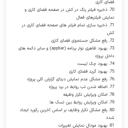
فضای کاری
70. ذخیره فیلتر رنگ در کش در صفحه فضای کاری و
نمایش فیلترهای فعال
71. ذخیره سازی تمام فیلتر های صفحه فضای کاری در
کش
72. رفع مشکل جستجوی فضای کاری
73. بهبود ظاهری نوار برنامه (appbar) و سایر دکمه های
داخل پروژه
74. بهبود چک لیست
75. بهبود گرید فضای کاری
76. رفع مشکل عدم نمایش دیتای گزارش کلی پروژه
77. اضافه شدن تب روابط در برد پروژه
78. امکان ویرایش تکرار وظیفه
79. امکان ویرایش روابط بین تسک ها
80. رفع مشکل تکرار وظایف بر اساس آخرین رکورد ایجاد
شده
81. بهبود مودال نمایش تغییرات