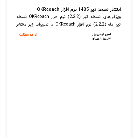
انتشار نسخه تیر 1405 نرم افزار OKRcoach
ویژگی‌های نسخه تیر (2.2.2) نرم افزار OKRcoach نسخه
تیر ماه (2.2.2) نرم افزار OKRcoach با تغییرات زیر منتشر
شد. بهبودهای این نسخه عبارتند از: تغییرات عمومی
امیر ایمن‌پور
ادامه مطلب
۱۴۰۵/۰۵/۰۳