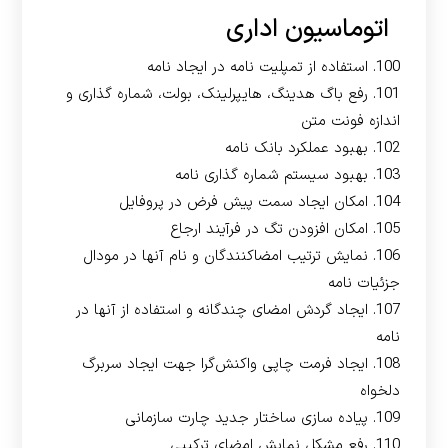
اتوماسیون اداری
100. استفاده از تمپلیت نامه در ایجاد نامه
101. رفع باگ هدینگ، هایپرلینک، بولت، شماره گذاری و
اندازه فونت متن
102. بهبود عملکرد بانک نامه
103. بهبود سیستم شماره گذاری نامه
104. امکان ایجاد سمت پیش فرض در پروفایل
105. امکان افزودن تگ در فرآیند ارجاع
106. نمایش ترتیب امضاکنندگان و نام آنها در مودال
جزئیات نامه
107. ایجاد گردش امضای چندگانه و استفاده از آنها در
نامه
108. ایجاد فرمت چاپی واکنش‌گرا جهت ایجاد سربرگ
دلخواه
109. پیاده سازی ساختار جدید چارت سازمانی
110. رفع مشکل نمایش امضای ترکیبی