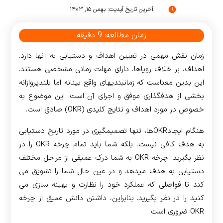
آخرین تاریخ آپدیت: بهمن ۱۵, ۱۴۰۳
زمان مطالعه:
9
دقیقه
زمان نقش مهمی در تعیین اهداف و دستیابی به آنها دارد.
اهداف، بر خلاف رویاها، دارای مهلت زمانی مشخصی هستند.
این بدین معناست که زمانبندی­های واقع بینانه اما بلندپروازانه
بخشی از هدف­گذاری موفق و اجرای آن است. این موضوع به
خصوص در مورد اهداف و نتایج کلیدی (OKR) صادق است.
هنگام ایجاد­OKRها، تنها تصمیم­گیری در مورد تاریخ دستیابی
به هدف کافی نیست، بلکه شما باید تمام چرخه OKR را در
نظر بگیرید. چرخه OKR به شما درک عمیقی از مراحل مختلف
دستیابی به هدف می­دهد و در عین حال شما را تشویق می
کند تا فواصلی که عملکرد خود را نظارت و بهینه سازی می
کنید را در نظر بگیرید. بنابراین، داشتن دانش عمیق از چرخه
OKR ضروری است.