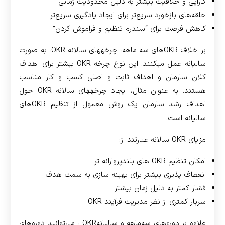
کارایی و خلاقیت بیشتر به دلیل محدودیت زمانی
حلقه‌های بازخورد سریع‌تر برای ایجاد یادگیری سریع‌تر
کاهش فرصت‌ برای “سندرم تنظیم و فراموش کردن”
بر خلاف OKR­های سه ماهه، چرخه­های سالانه OKR، به صورت
سالیانه عمل می­کنند. این نوع چرخه OKR بیشتر برای اهداف
کلان سازمان و اهداف ثابت و اصلی کسب و کار مناسب
هستند. به عنوان مثال، ایجاد چرخه­های سالانه OKR حول
اهداف رشد سازمان یک روش معمول از تنظیم OKR­های
سالیانه است.
مزایای OKR سالانه عبارتند از:
امکان تنظیم OKR های بلندپروازانه تر
انعطاف پذیری بیشتر برای بهینه سازی به سمت هدف
فشار کمتر به دلیل زمان بیشتر
سربار کمتری از نظر مدیریت فرآیند OKR
علاوه بر دوره‌های سه‌ماهه و سالیانه­OKR ، می‌توانید دوره‌های