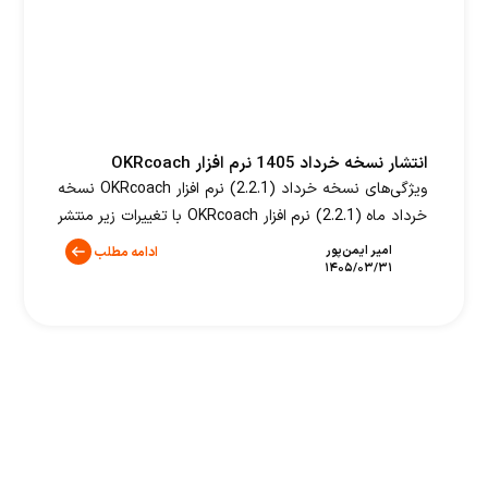
انتشار نسخه خرداد 1405 نرم افزار OKRcoach
ویژگی‌های نسخه خرداد (2.2.1) نرم افزار OKRcoach نسخه
خرداد ماه (2.2.1) نرم افزار OKRcoach با تغییرات زیر منتشر
شد. بهبودهای این نسخه عبارتند از: تغییرات عمومی
امیر ایمن‌پور
ادامه مطلب
۱۴۰۵/۰۳/۳۱