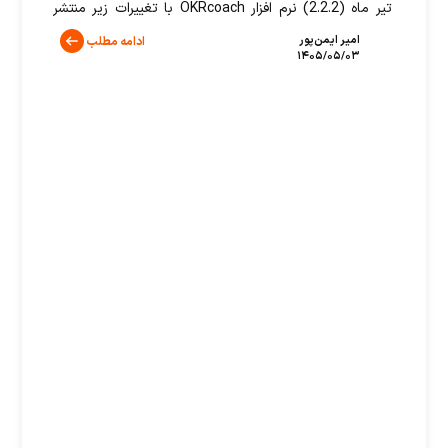
تیر ماه (2.2.2) نرم افزار OKRcoach با تغییرات زیر منتشر
شد. بهبودهای این نسخه عبارتند از: تغییرات عمومی
امیر ایمن‌پور
ادامه مطلب
۱۴۰۵/۰۵/۰۳