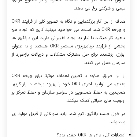
عنوان گذشته نگر OKR شناخته می­شود و در سطوح فردی،
تیمی و شرکتی رخ می دهد.
هدف از این کار بزرگنمایی و نگاه به تصویر کلی از فرآیند OKR
و چرخه OKR شما است. می خواهید ببینید کاری که انجام می­
دهید کار می­کند یا نیاز به ایجاد تغییراتی دارید. این بازنگری ها
بخشی از فرآیند برنامه­ریزی مستمر OKR هستند و به عنوان
ابزاری ارزشمند برای حل مشترک مشکلات و دریافت بازخورد از
سازمان عمل می کنند.
از این طریق، علاوه بر تعیین اهداف موثرتر برای چرخه OKR
بعدی، می توانید اجرای OKR خود را بهبود ببخشید. بازنگری­ها
همچنین به حفظ همسویی در سراسر سازمان و حفظ تمرکز بر
اولویت های حیاتی کمک می­کند.
در طول جلسه بانگری، تیم شما باید سوالاتی از قبیل موارد زیر
بیندیشد:
امتیازات کلی برای هر OKR چقدر بود؟