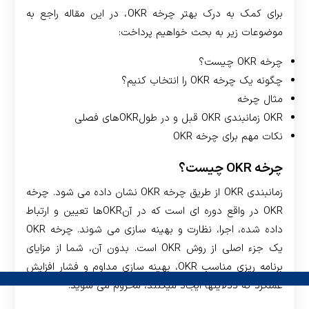
برای کمک به درک بهتر چرخه OKR، در این مقاله راجع به
موضوعات زیر به بحث خواهیم پرداخت:
چرخه OKR چیست؟
چگونه یک چرخه OKR را انتخاب کنیم؟
مثال چرخه
OKR زمانبندی OKR قبل و در طول­OKRهای فصلی
نکات مهم برای چرخه OKR
چرخه OKR چیست؟
زمانبندی OKR از طریق چرخه OKR نشان داده می شود. چرخه
OKR در واقع دوره ای است که در آنOKRها تعیین و ارتباط
داده شده، اجرا، نظارت و بهینه سازی می شوند. چرخه OKR
یک جزء اصلی از روش OKR است. بدون آن، شما از مزایای
برنامه ریزی مناسب OKR، بهینه سازی مداوم و فشار افزایش
عملکرد که ددلاینها ایجاد می­کنند، محروم می شوید.