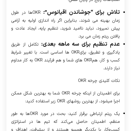
تلاش برای “جوشاندن اقیانوس”:
OKRها در طول
زمان بهینه می شوند، بنابراین اگر راه اندازی اولیه به آرامی
پیش نمی­رود، نباید ناامید شوید، تنظیم پایه، ایجاد عادت و
یافتن ریتم زمان می برد.
عدم تنظیم برای سه ماهه بعدی:
تکامل از طریق
یادگیری و تطبیق، برای­OKR ها اساسی است. با تغییر شرایط
کسب و کار، هم­OKR های شما و هم فرآیند OKR به کار مداوم
نیاز دارند.
نکات کلیدی چرخه OKR
برای اطمینان از اینکه چرخه OKR شما به بهترین شکل ممکن
اجرا می­شود، از بهترین روش­های OKR زیر استفاده کنید:
یک ریتم ارتباطی برقرار کنید: بحث در مورد OKRها به طور
منظم، اطمینان حاصل می‌کند که تیم ها در استراتژی
کسب‌وکار با یکدیگر همسو هستند و از پیشرفت، اهداف و