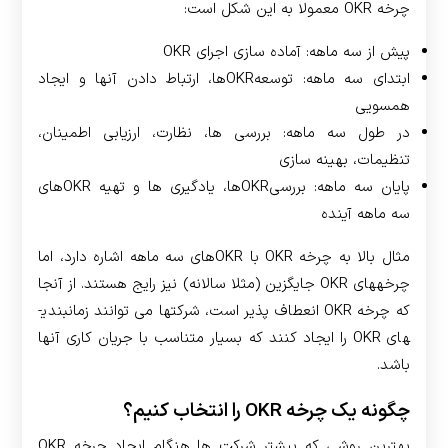
چرخه OKR معمولا به این شکل است:
پیش از سه ماهه: آماده سازی اجرای OKR
ابتدای سه ماهه: توسعهOKRها، ارتباط دادن آنها و ایجاد
همسویی
در طول سه ماهه: بررسی ها، نظارت، ارزیابی اطمینان،
تنظیمات، بهینه سازی
پایان سه ماهه: بررسی­OKRها، یادگیری ها و تهیه­ OKRهای
سه ماهه آینده
مثال بالا به چرخه OKR با ­OKRهای سه ماهه اشاره دارد، اما
چرخه­های OKR جایگزین (مثلا سالانه) نیز رایج هستند. از آنجا
که چرخه OKR انعطاف پذیر است، شرکت­ها می توانند زمانبندی­
های OKR را ایجاد کنند که بسیار متناسب با جریان کاری آنها
باشد.
چگونه یک چرخه OKR را انتخاب کنیم؟
بهترین روشی که بیشتر شرکت ها هنگام ایجاد چرخه OKR