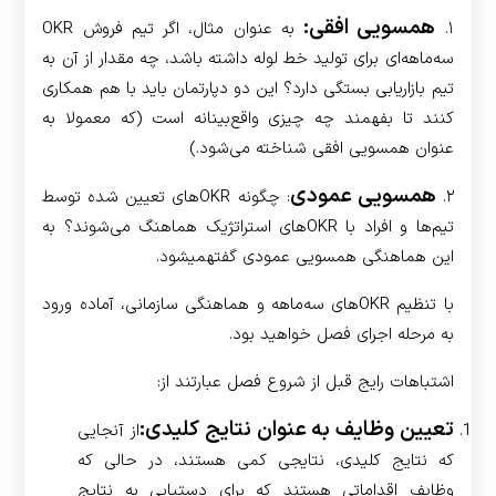
همسویی افقی:
۱.
به عنوان مثال، اگر تیم فروش OKR
سه‌ماهه‌ای برای تولید خط لوله داشته باشد، چه مقدار از آن به
تیم بازاریابی بستگی دارد؟ این دو دپارتمان باید با هم همکاری
کنند تا بفهمند چه چیزی واقع‌بینانه است (که معمولا به
عنوان همسویی افقی شناخته می‌شود.)
همسویی عمودی
۲.
: چگونه OKRهای تعیین شده توسط
تیم‌ها و افراد با ­OKRهای استراتژیک هماهنگ می‌شوند؟ به
این هماهنگی همسویی عمودی گفته­می­شود.
با تنظیم OKRهای سه‌ماهه و هماهنگی سازمانی، آماده ورود
به مرحله اجرای فصل خواهید بود.
اشتباهات رایج قبل از شروع فصل عبارتند از:
تعیین وظایف به عنوان نتایج کلیدی:
از آنجایی
که نتایج کلیدی، نتایجی کمی هستند، در حالی که
وظایف اقداماتی هستند که برای دستیابی به نتایج